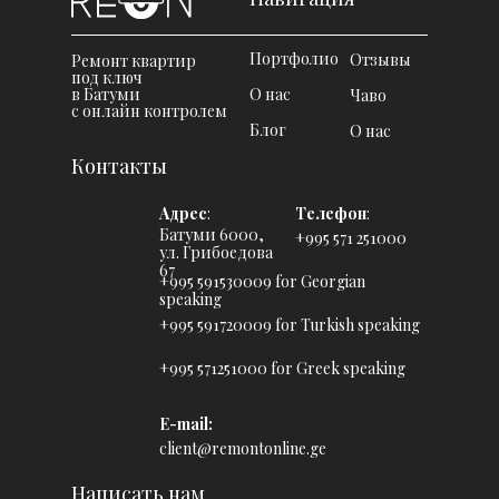
Портфолио
Отзывы
Ремонт квартир
под ключ
в Батуми
О нас
Чаво
с онлайн контролем
Блог
О нас
Контакты
Адрес
:
Телефон
:
Батуми 6000,
+995 571 251000
ул. Грибоедова
67
+995 591530009 for Georgian
speaking
+995 591720009 for Turkish speaking
+995 571251000 for Greek speaking
E-mail:
client@remontonline.ge
Написать нам